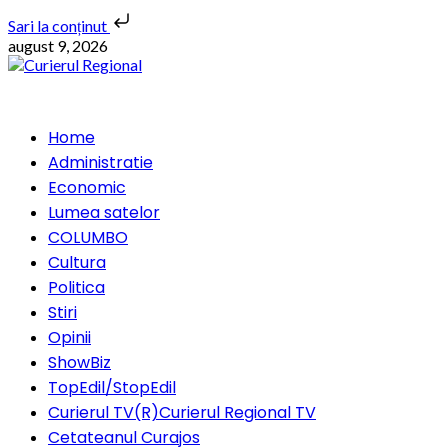
Sari la conținut
Skip
august 9, 2026
to
content
Primary
Home
Menu
Administratie
Economic
Lumea satelor
COLUMBO
Cultura
Politica
Stiri
Opinii
ShowBiz
TopEdil/StopEdil
Curierul TV(R)
Curierul Regional TV
Cetateanul Curajos