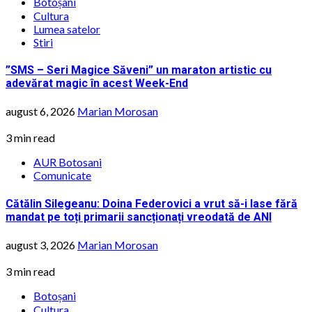
Botoșani
Cultura
Lumea satelor
Stiri
”SMS – Seri Magice Săveni” un maraton artistic cu
adevărat magic în acest Week-End
august 6, 2026
Marian Morosan
3 min read
AUR Botosani
Comunicate
Cătălin Silegeanu: Doina Federovici a vrut să-i lase fără
mandat pe toți primarii sancționați vreodată de ANI
august 3, 2026
Marian Morosan
3 min read
Botoșani
Cultura