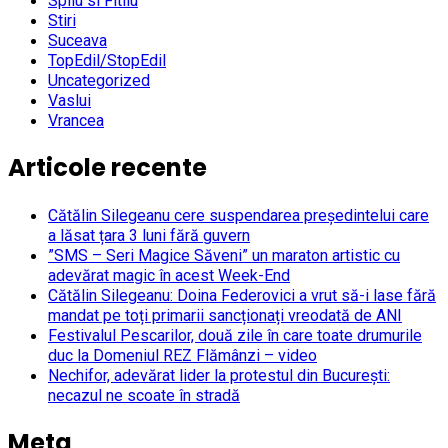
Spilu si Fitilu
Stiri
Suceava
TopEdil/StopEdil
Uncategorized
Vaslui
Vrancea
Articole recente
Cătălin Silegeanu cere suspendarea președintelui care
a lăsat țara 3 luni fără guvern
”SMS – Seri Magice Săveni” un maraton artistic cu
adevărat magic în acest Week-End
Cătălin Silegeanu: Doina Federovici a vrut să-i lase fără
mandat pe toți primarii sancționați vreodată de ANI
Festivalul Pescarilor, două zile în care toate drumurile
duc la Domeniul REZ Flămânzi – video
Nechifor, adevărat lider la protestul din București:
necazul ne scoate în stradă
Meta