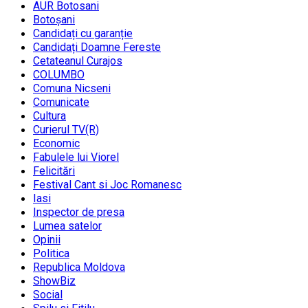
AUR Botosani
Botoșani
Candidați cu garanție
Candidați Doamne Fereste
Cetateanul Curajos
COLUMBO
Comuna Nicseni
Comunicate
Cultura
Curierul TV(R)
Economic
Fabulele lui Viorel
Felicitări
Festival Cant si Joc Romanesc
Iasi
Inspector de presa
Lumea satelor
Opinii
Politica
Republica Moldova
ShowBiz
Social