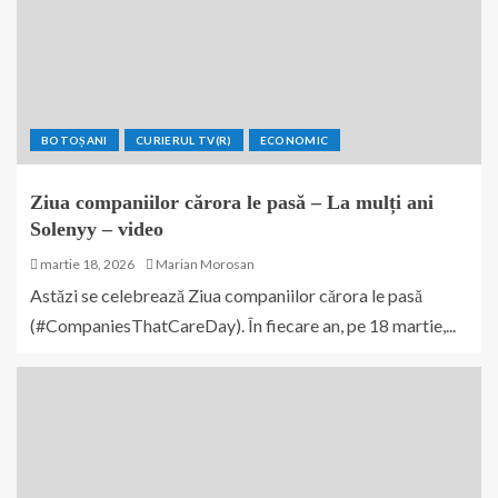
BOTOȘANI
CURIERUL TV(R)
ECONOMIC
Ziua companiilor cărora le pasă – La mulți ani
Solenyy – video
martie 18, 2026
Marian Morosan
Astăzi se celebrează Ziua companiilor cărora le pasă
(#CompaniesThatCareDay). În fiecare an, pe 18 martie,...