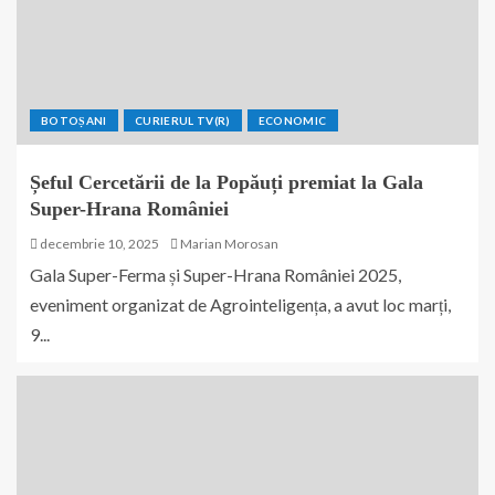
BOTOȘANI
CURIERUL TV(R)
ECONOMIC
Șeful Cercetării de la Popăuți premiat la Gala
Super-Hrana României
decembrie 10, 2025
Marian Morosan
Gala Super-Ferma și Super-Hrana României 2025,
eveniment organizat de Agrointeligența, a avut loc marți,
9...