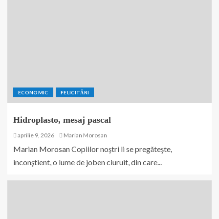
ECONOMIC
FELICITĂRI
Hidroplasto, mesaj pascal
aprilie 9, 2026
Marian Morosan
Marian Morosan Copiilor noştri li se pregăteşte,
inconştient, o lume de joben ciuruit, din care...