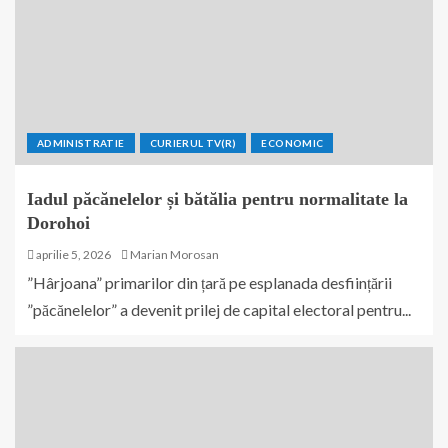
ADMINISTRATIE
CURIERUL TV(R)
ECONOMIC
Iadul păcănelelor și bătălia pentru normalitate la
Dorohoi
aprilie 5, 2026
Marian Morosan
”Hârjoana” primarilor din țară pe esplanada desființării
”păcănelelor” a devenit prilej de capital electoral pentru...