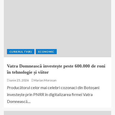
CURIERUL TV(R)
ECONOMIC
Vatra Domnească investește peste 600.000 de roni
în tehnologie și viitor
iunie 25, 2026
Marian Morosan
Producătorul celor mai celebri cozonaci din Botoșani
investește prin PNRR în digitalizarea firmei Vatra
Domnească....