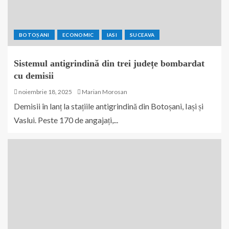
BOTOȘANI
ECONOMIC
IASI
SUCEAVA
Sistemul antigrindină din trei județe bombardat
cu demisii
noiembrie 18, 2025
Marian Morosan
Demisii în lanț la stațiile antigrindină din Botoșani, Iași și
Vaslui. Peste 170 de angajați,...