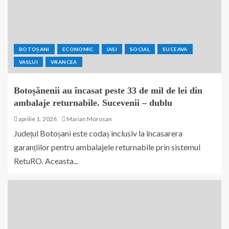
BOTOȘANI
ECONOMIC
IASI
SOCIAL
SUCEAVA
VASLUI
VRANCEA
Botoșănenii au încasat peste 33 de mil de lei din
ambalaje returnabile. Sucevenii – dublu
aprilie 1, 2026
Marian Morosan
Județul Botoșani este codaș inclusiv la încasarera
garanțiilor pentru ambalajele returnabile prin sistemul
RetuRO. Aceasta...