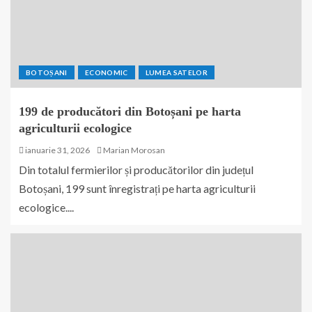
BOTOȘANI
ECONOMIC
LUMEA SATELOR
199 de producători din Botoșani pe harta
agriculturii ecologice
ianuarie 31, 2026
Marian Morosan
Din totalul fermierilor și producătorilor din județul
Botoșani, 199 sunt înregistrați pe harta agriculturii
ecologice....