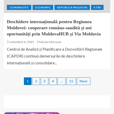
COMUNICATE
ECONOMIC
REPUBLICA MOLDOVA
STIRI
Deschidere internațională pentru Regiunea
Moldovei: cooperare româno-saudită și noi
oportunități prin MoldovaHUB și Via Moldavia
noiembrie 6, 2025
Marian Morosan
Centrul de Analiză și Planificare a Dezvoltării Regionale
(CAPDR) continuă demersurile de deschidere
internațională și consolidare...
1
2
3
4
…
15
Next