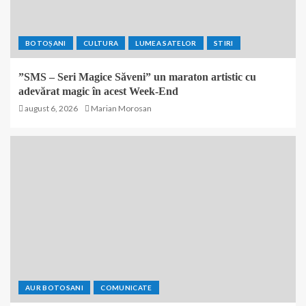
BOTOȘANI
CULTURA
LUMEA SATELOR
STIRI
”SMS – Seri Magice Săveni” un maraton artistic cu
adevărat magic în acest Week-End
august 6, 2026
Marian Morosan
AUR BOTOSANI
COMUNICATE