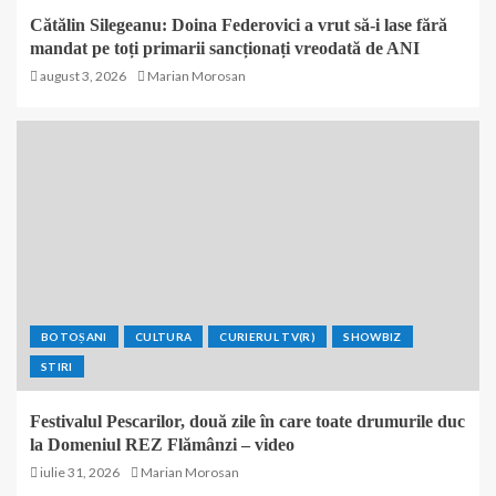
Cătălin Silegeanu: Doina Federovici a vrut să-i lase fără
mandat pe toți primarii sancționați vreodată de ANI
august 3, 2026
Marian Morosan
BOTOȘANI
CULTURA
CURIERUL TV(R)
SHOWBIZ
STIRI
Festivalul Pescarilor, două zile în care toate drumurile duc
la Domeniul REZ Flămânzi – video
iulie 31, 2026
Marian Morosan