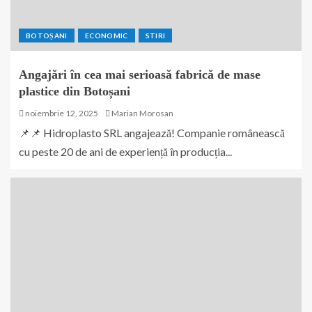
BOTOȘANI
ECONOMIC
STIRI
Angajări în cea mai serioasă fabrică de mase
plastice din Botoșani
noiembrie 12, 2025
Marian Morosan
📌📌 Hidroplasto SRL angajează! Companie românească
cu peste 20 de ani de experiență în producția...