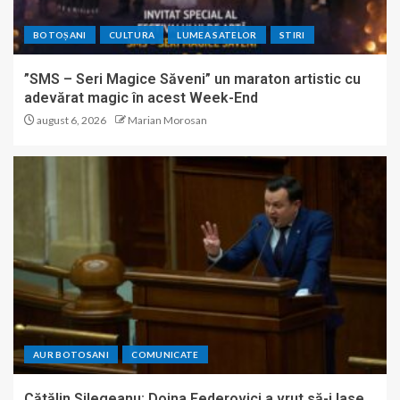
BOTOȘANI
CULTURA
LUMEA SATELOR
STIRI
”SMS – Seri Magice Săveni” un maraton artistic cu
adevărat magic în acest Week-End
august 6, 2026
Marian Morosan
AUR BOTOSANI
COMUNICATE
Cătălin Silegeanu: Doina Federovici a vrut să-i lase