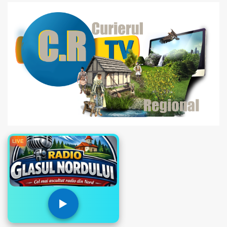
LIVE
▶️