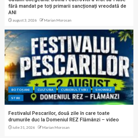
fără mandat pe toți primarii sancționați vreodată de
ANI
august 3, 2026
Marian Morosan
BOTOȘANI
CULTURA
CURIERUL TV(R)
SHOWBIZ
STIRI
Festivalul Pescarilor, două zile în care toate
drumurile duc la Domeniul REZ Flămânzi – video
iulie 31, 2026
Marian Morosan