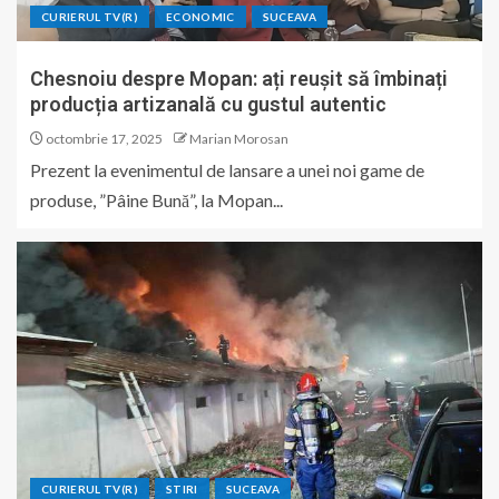
CURIERUL TV(R)
ECONOMIC
SUCEAVA
Chesnoiu despre Mopan: ați reușit să îmbinați
producția artizanală cu gustul autentic
octombrie 17, 2025
Marian Morosan
Prezent la evenimentul de lansare a unei noi game de
produse, ”Pâine Bună”, la Mopan...
CURIERUL TV(R)
STIRI
SUCEAVA