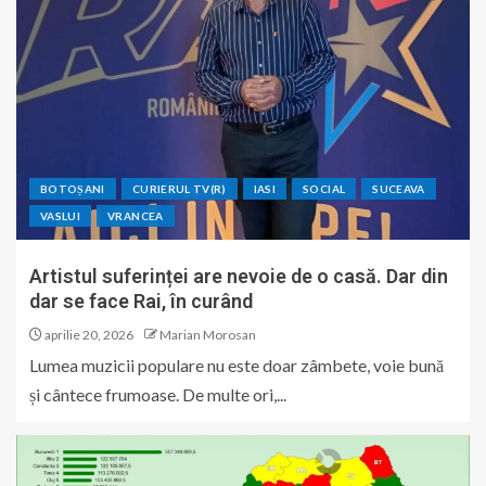
BOTOȘANI
CURIERUL TV(R)
IASI
SOCIAL
SUCEAVA
VASLUI
VRANCEA
Artistul suferinței are nevoie de o casă. Dar din
dar se face Rai, în curând
aprilie 20, 2026
Marian Morosan
Lumea muzicii populare nu este doar zâmbete, voie bună
și cântece frumoase. De multe ori,...