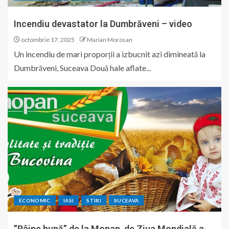
Incendiu devastator la Dumbrăveni – video
octombrie 17, 2025
Marian Morosan
Un incendiu de mari proporții a izbucnit azi dimineată la
Dumbrăveni, Suceava Două hale aflate...
ECONOMIC
IASI
STIRI
SUCEAVA
”Pâine bună” de la Mopan, de Ziua Mondială a