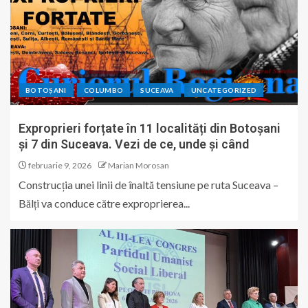
BOTOȘANI
COLUMBO
SUCEAVA
UNCATEGORIZED
Exproprieri forțate în 11 localități din Botoșani
și 7 din Suceava. Vezi de ce, unde și când
februarie 9, 2026
Marian Morosan
Construcția unei linii de înaltă tensiune pe ruta Suceava –
Bălți va conduce către exproprierea...