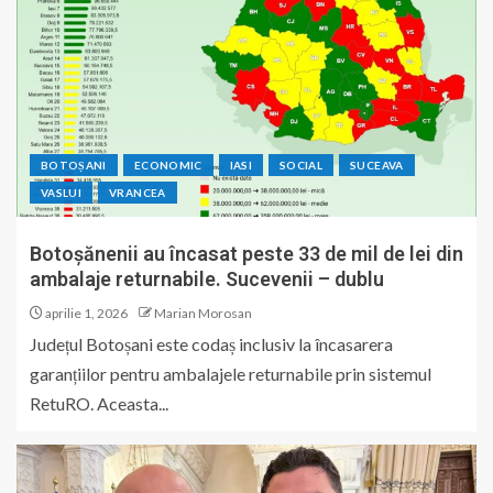
BOTOȘANI
ECONOMIC
IASI
SOCIAL
SUCEAVA
VASLUI
VRANCEA
Botoșănenii au încasat peste 33 de mil de lei din
ambalaje returnabile. Sucevenii – dublu
aprilie 1, 2026
Marian Morosan
Județul Botoșani este codaș inclusiv la încasarera
garanțiilor pentru ambalajele returnabile prin sistemul
RetuRO. Aceasta...