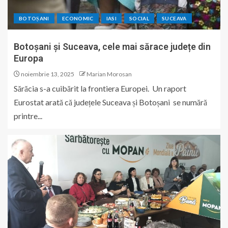
BOTOȘANI
ECONOMIC
IASI
SOCIAL
SUCEAVA
Botoșani și Suceava, cele mai sărace județe din
Europa
noiembrie 13, 2025
Marian Morosan
Sărăcia s-a cuibărit la frontiera Europei. Un raport
Eurostat arată că județele Suceava și Botoșani se numără
printre...