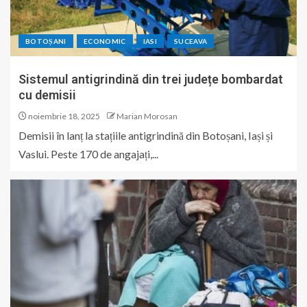
BOTOȘANI
ECONOMIC
IASI
SUCEAVA
Sistemul antigrindină din trei județe bombardat
cu demisii
noiembrie 18, 2025
Marian Morosan
Demisii în lanț la stațiile antigrindină din Botoșani, Iași și
Vaslui. Peste 170 de angajați,...