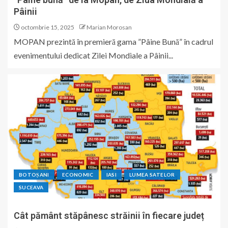
Pâinii
octombrie 15, 2025
Marian Morosan
MOPAN prezintă în premieră gama ”Pâine Bună” în cadrul
evenimentului dedicat Zilei Mondiale a Pâinii...
BOTOȘANI
ECONOMIC
IASI
LUMEA SATELOR
SUCEAVA
Cât pământ stăpânesc străinii în fiecare județ