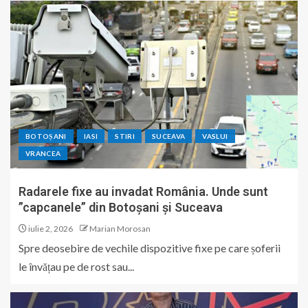
BOTOȘANI
IASI
STIRI
SUCEAVA
VASLUI
VRANCEA
Radarele fixe au invadat România. Unde sunt
”capcanele” din Botoșani și Suceava
iulie 2, 2026
Marian Morosan
Spre deosebire de vechile dispozitive fixe pe care șoferii
le învățau pe de rost sau...