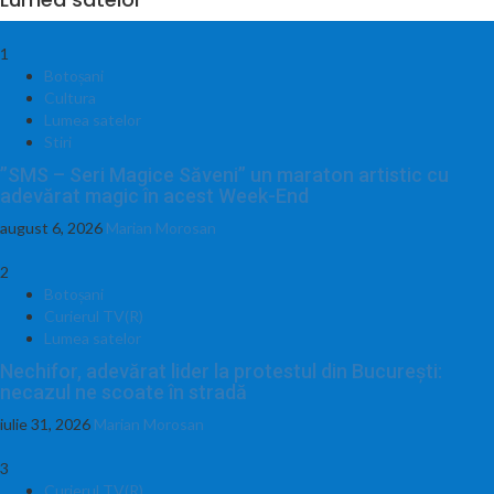
1
Botoșani
Cultura
Lumea satelor
Stiri
”SMS – Seri Magice Săveni” un maraton artistic cu
adevărat magic în acest Week-End
august 6, 2026
Marian Morosan
2
Botoșani
Curierul TV(R)
Lumea satelor
Nechifor, adevărat lider la protestul din București:
necazul ne scoate în stradă
iulie 31, 2026
Marian Morosan
3
Curierul TV(R)