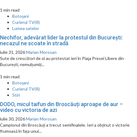
1 min read
Botoșani
Curierul TV(R)
Lumea satelor
Nechifor, adevărat lider la protestul din București:
necazul ne scoate în stradă
iulie 31, 2026
Marian Morosan
Sute de crescători de oi au protestat ieri în Piaţa Presei Libere din
București, nemulțumiți...
1 min read
Botoșani
Curierul TV(R)
Stiri
DODO, micul taifun din Broscăuți aproape de aur –
video cu victoria de azi
iulie 30, 2026
Marian Morosan
Campionul din Broscăuți a trecut semifinalele. Ieri a obținut o victorie
frumoasă în fața unui...