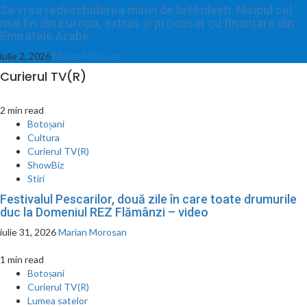
Se vrea redeschiderea minei de la Hudești. Nisipul cel
mai fin din Europa, extras și procesat cu finanțare din
Emiratele Arabe
iulie 2, 2026
Marian Morosan
Curierul TV(R)
2 min read
Botoșani
Cultura
Curierul TV(R)
ShowBiz
Stiri
Festivalul Pescarilor, două zile în care toate drumurile
duc la Domeniul REZ Flămânzi – video
iulie 31, 2026
Marian Morosan
1 min read
Botoșani
Curierul TV(R)
Lumea satelor