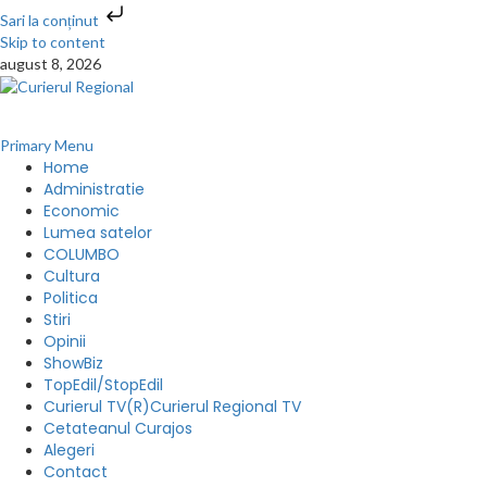
Sari la conținut
Skip to content
august 8, 2026
Primary Menu
Home
Administratie
Economic
Lumea satelor
COLUMBO
Cultura
Politica
Stiri
Opinii
ShowBiz
TopEdil/StopEdil
Curierul TV(R)
Curierul Regional TV
Cetateanul Curajos
Alegeri
Contact