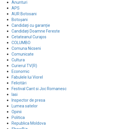
Anunturi
APS
AUR Botosani
Botoșani
Candidați cu garanție
Candidați Doamne Fereste
Cetateanul Curajos
COLUMBO
Comuna Nicseni
Comunicate
Cultura
Curierul TV(R)
Economic
Fabulele lui Viorel
Felicitări
Festival Cant si Joc Romanesc
Iasi
Inspector de presa
Lumea satelor
Opinii
Politica
Republica Moldova