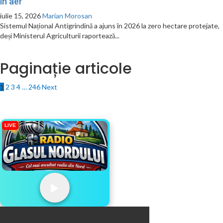
în aer”
iulie 15, 2026
Marian Morosan
Sistemul Național Antigrindină a ajuns în 2026 la zero hectare protejate,
deși Ministerul Agriculturii raportează...
Paginație articole
1
2
3
4
…
246
Next
LIVE
▶️