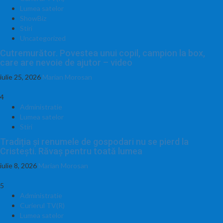
Lumea satelor
ShowBiz
Stiri
Uncategorized
Cutremurător. Povestea unui copil, campion la box,
care are nevoie de ajutor – video
iulie 25, 2026
Marian Morosan
4
Administratie
Lumea satelor
Stiri
Tradiția și renumele de gospodari nu se pierd la
Cristești. Răvaș pentru toată lumea
iulie 8, 2026
Marian Morosan
5
Administratie
Curierul TV(R)
Lumea satelor