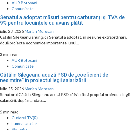
AUR Botosani
Comunicate
Senatul a adoptat măsuri pentru carburanți și TVA de
9% pentru locuințele cu avans plătit
iulie 28, 2026
Marian Morosan
Cătălin Silegeanu anunță că Senatul a adoptat, în sesiune extraordinară,
două proiecte economice importante, unul...
3 min read
AUR Botosani
Comunicate
Cătălin Silegeanu acuză PSD de „coeficient de
nesimțire” în proiectul legii salarizării
iulie 25, 2026
Marian Morosan
Senatorul Cătălin Silegeanu acuză PSD că își critică propriul proiect al legii
salarizării, după mandate...
5 min read
Curierul TV(R)
Lumea satelor
ShowBiz