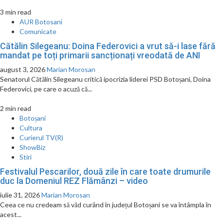
3 min read
AUR Botosani
Comunicate
Cătălin Silegeanu: Doina Federovici a vrut să-i lase fără
mandat pe toți primarii sancționați vreodată de ANI
august 3, 2026
Marian Morosan
Senatorul Cătălin Silegeanu critică ipocrizia liderei PSD Botoșani, Doina
Federovici, pe care o acuză că...
2 min read
Botoșani
Cultura
Curierul TV(R)
ShowBiz
Stiri
Festivalul Pescarilor, două zile în care toate drumurile
duc la Domeniul REZ Flămânzi – video
iulie 31, 2026
Marian Morosan
Ceea ce nu credeam să văd curând în județul Botoșani se va întâmpla în
acest...