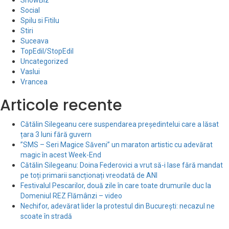
ShowBiz
Social
Spilu si Fitilu
Stiri
Suceava
TopEdil/StopEdil
Uncategorized
Vaslui
Vrancea
Articole recente
Cătălin Silegeanu cere suspendarea președintelui care a lăsat
țara 3 luni fără guvern
”SMS – Seri Magice Săveni” un maraton artistic cu adevărat
magic în acest Week-End
Cătălin Silegeanu: Doina Federovici a vrut să-i lase fără mandat
pe toți primarii sancționați vreodată de ANI
Festivalul Pescarilor, două zile în care toate drumurile duc la
Domeniul REZ Flămânzi – video
Nechifor, adevărat lider la protestul din București: necazul ne
scoate în stradă