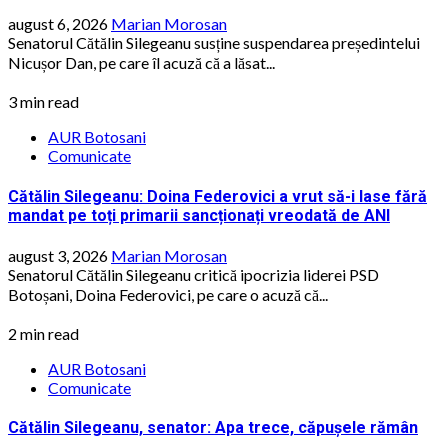
august 6, 2026
Marian Morosan
Senatorul Cătălin Silegeanu susține suspendarea președintelui
Nicușor Dan, pe care îl acuză că a lăsat...
3 min read
AUR Botosani
Comunicate
Cătălin Silegeanu: Doina Federovici a vrut să-i lase fără
mandat pe toți primarii sancționați vreodată de ANI
august 3, 2026
Marian Morosan
Senatorul Cătălin Silegeanu critică ipocrizia liderei PSD
Botoșani, Doina Federovici, pe care o acuză că...
2 min read
AUR Botosani
Comunicate
Cătălin Silegeanu, senator: Apa trece, căpușele rămân