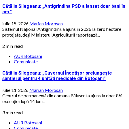
Cătălin Silegeanu: „Antigrindina PSD a lansat doar bani în
aer”
iulie 15, 2026
Marian Morosan
Sistemul Național Antigrindină a ajuns în 2026 la zero hectare
protejate, deși Ministerul Agriculturii raportează...
2 min read
AUR Botosani
Comunicate
Cătălin Silegeanu: „Guvernul Încetișor prelungește
șantierul pentru 4 unități medicale din Botoșani”
iulie 11, 2026
Marian Morosan
Centrul de permanență din comuna Bălușeni a ajuns la doar 8%
execuție după 14 luni...
3 min read
AUR Botosani
Comunicate