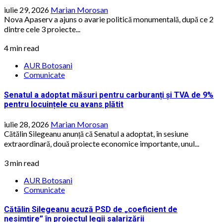
iulie 29, 2026
Marian Morosan
Nova Apaserv a ajuns o avarie politică monumentală, după ce 2
dintre cele 3 proiecte...
4 min read
AUR Botosani
Comunicate
Senatul a adoptat măsuri pentru carburanți și TVA de 9%
pentru locuințele cu avans plătit
iulie 28, 2026
Marian Morosan
Cătălin Silegeanu anunță că Senatul a adoptat, în sesiune
extraordinară, două proiecte economice importante, unul...
3 min read
AUR Botosani
Comunicate
Cătălin Silegeanu acuză PSD de „coeficient de
nesimțire” în proiectul legii salarizării