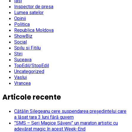
Iasi
Inspector de presa
Lumea satelor
Opinii
Politica
Republica Moldova
ShowBiz
Social
Spilu si Fitilu
Stiri
Suceava
TopEdil/StopEdil
Uncategorized
Vaslui
Vrancea
Articole recente
Cătălin Silegeanu cere suspendarea președintelui care
a lăsat țara 3 luni fără guvern
”SMS – Seri Magice Săveni” un maraton artistic cu
adevărat magic în acest Week-End