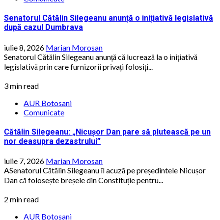
Senatorul Cătălin Silegeanu anunță o inițiativă legislativă
după cazul Dumbrava
iulie 8, 2026
Marian Morosan
Senatorul Cătălin Silegeanu anunță că lucrează la o inițiativă
legislativă prin care furnizorii privați folosiți...
3 min read
AUR Botosani
Comunicate
Cătălin Silegeanu: „Nicușor Dan pare să plutească pe un
nor deasupra dezastrului”
iulie 7, 2026
Marian Morosan
ASenatorul Cătălin Silegeanu îl acuză pe președintele Nicușor
Dan că folosește breșele din Constituție pentru...
2 min read
AUR Botosani