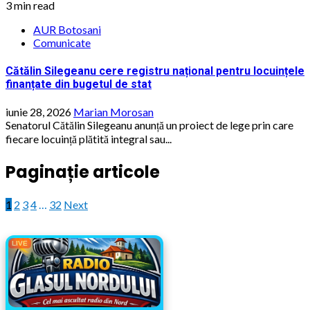
3 min read
AUR Botosani
Comunicate
Cătălin Silegeanu cere registru național pentru locuințele
finanțate din bugetul de stat
iunie 28, 2026
Marian Morosan
Senatorul Cătălin Silegeanu anunță un proiect de lege prin care
fiecare locuință plătită integral sau...
Paginație articole
1
2
3
4
…
32
Next
LIVE