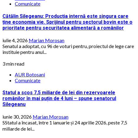
Comunicate
Cătălin Silegeanu: Producția internă este singura care
ține economia vie. Sprijinul pentru sectorul bovin este o
prioritate pentru securitatea alimentară a românilor
iulie 4, 2026
Marian Morosan
Senatul a adoptat, cu 96 de voturi pentru, proiectul de lege care
instituie pentru anul...
3 min read
AUR Botosani
Comunicate
Statul a scos 7,5 miliarde de lei din rezervoarele
românilor în mai puțin de 4 luni – spune senatorul
Silegeanu
iunie 30, 2026
Marian Morosan
SStatul a încasat, între 1 ianuarie și 24 aprilie 2026, peste 7,5
miliarde de lei...