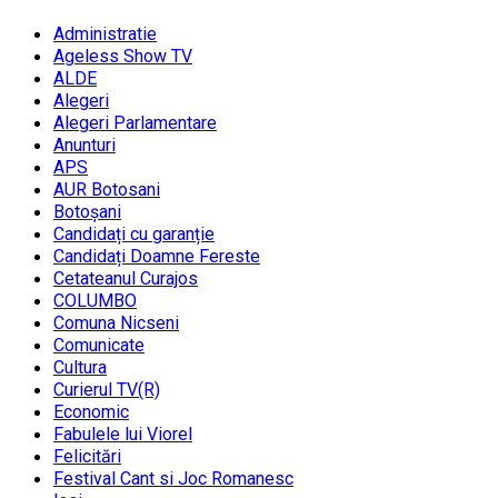
Administratie
Ageless Show TV
ALDE
Alegeri
Alegeri Parlamentare
Anunturi
APS
AUR Botosani
Botoșani
Candidați cu garanție
Candidați Doamne Fereste
Cetateanul Curajos
COLUMBO
Comuna Nicseni
Comunicate
Cultura
Curierul TV(R)
Economic
Fabulele lui Viorel
Felicitări
Festival Cant si Joc Romanesc