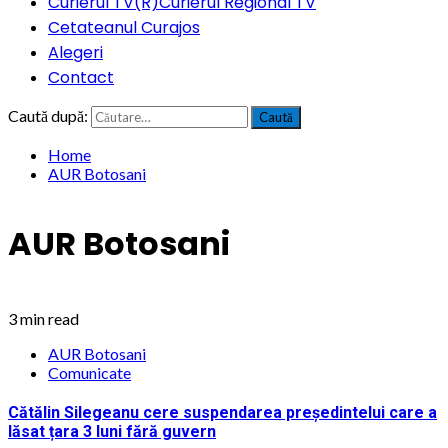
Curierul TV(R)
Curierul Regional TV
Cetateanul Curajos
Alegeri
Contact
Caută după:
Home
AUR Botosani
AUR Botosani
3 min read
AUR Botosani
Comunicate
Cătălin Silegeanu cere suspendarea președintelui care a
lăsat țara 3 luni fără guvern