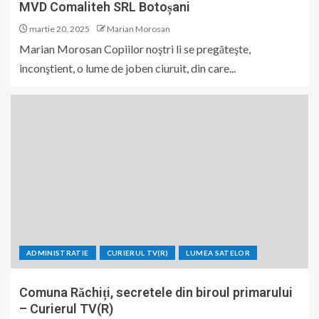
MVD Comaliteh SRL Botoșani
martie 20, 2025
Marian Morosan
Marian Morosan Copiilor noştri li se pregăteşte,
inconştient, o lume de joben ciuruit, din care...
ADMINISTRATIE
CURIERUL TV(R)
LUMEA SATELOR
Comuna Răchiți, secretele din biroul primarului
– Curierul TV(R)