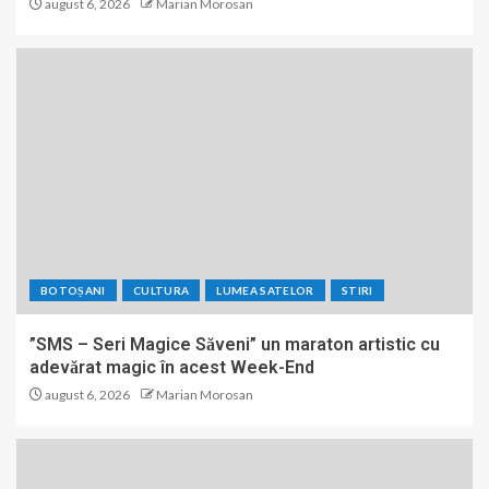
august 6, 2026
Marian Morosan
BOTOȘANI
CULTURA
LUMEA SATELOR
STIRI
”SMS – Seri Magice Săveni” un maraton artistic cu
adevărat magic în acest Week-End
august 6, 2026
Marian Morosan