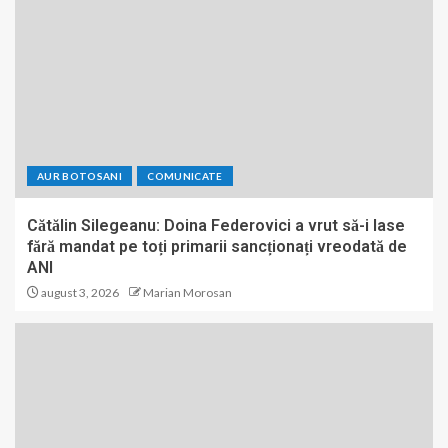
AUR BOTOSANI
COMUNICATE
Cătălin Silegeanu: Doina Federovici a vrut să-i lase
fără mandat pe toți primarii sancționați vreodată de
ANI
august 3, 2026
Marian Morosan