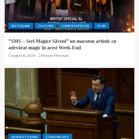
BOTOȘANI
CULTURA
LUMEA SATELOR
STIRI
”SMS – Seri Magice Săveni” un maraton artistic cu
adevărat magic în acest Week-End
august 6, 2026
Marian Morosan
AUR BOTOSANI
COMUNICATE