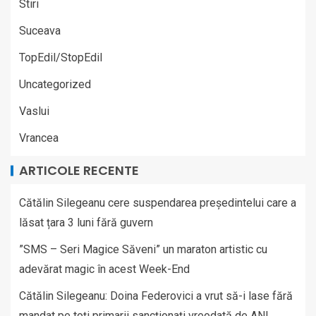
Stiri
Suceava
TopEdil/StopEdil
Uncategorized
Vaslui
Vrancea
ARTICOLE RECENTE
Cătălin Silegeanu cere suspendarea președintelui care a
lăsat țara 3 luni fără guvern
”SMS – Seri Magice Săveni” un maraton artistic cu
adevărat magic în acest Week-End
Cătălin Silegeanu: Doina Federovici a vrut să-i lase fără
mandat pe toți primarii sancționați vreodată de ANI