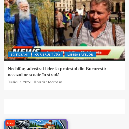
BOTOȘANI
CURIERUL TV(R)
LUMEA SATELOR
Nechifor, adevărat lider la protestul din București:
necazul ne scoate în stradă
iulie 31, 2026
Marian Morosan
LIVE