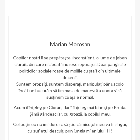
Marian Morosan
Copiilor noştri li se pregăteşte, inconştient, o lume de joben
ciuruit, din care niciodată nu iese iepuraşul. Doar panglicile
politicilor sociale roase de moliile cu ştaif din ultimele
decenii.
Suntem oropsiţi, suntem disperaţi, manipulaţi până acolo
încât ne bucurăm să fim masa de manevră a unora şi să
susţinem că aşa e normal.
Acum îl înţeleg pe Cioran, dar îl înţeleg mai bine şi pe Preda.
Şi mă gândesc iar, cu groază, la copilul meu.
Cel puţin eu nu îmi doresc să ştiu că micuţul meu va fi singur,
cu sufletul desculţ, prin jungla mileniului III !