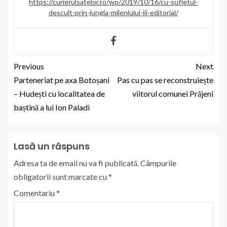
https://curierulsatelor.ro/wp/2019/10/16/cu-sufletul-
descult-prin-jungla-mileniului-iii-editorial/
Previous
Next
Parteneriat pe axa Botoșani
Pas cu pas se reconstruiește
– Hudești cu localitatea de
viitorul comunei Prăjeni
baștină a lui Ion Paladi
Lasă un răspuns
Adresa ta de email nu va fi publicată.
Câmpurile
obligatorii sunt marcate cu
*
Comentariu
*