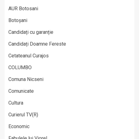
AUR Botosani
Botoșani
Candidați cu garanție
Candidați Doamne Fereste
Cetateanul Curajos
COLUMBO
Comuna Nicseni
Comunicate
Cultura
Curierul TV(R)
Economic
Fabulele lui Viorel