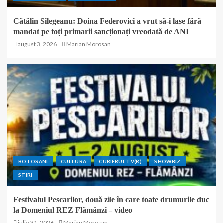
Cătălin Silegeanu: Doina Federovici a vrut să-i lase fără
mandat pe toți primarii sancționați vreodată de ANI
august 3, 2026
Marian Morosan
BOTOȘANI
CULTURA
CURIERUL TV(R)
SHOWBIZ
STIRI
Festivalul Pescarilor, două zile în care toate drumurile duc
la Domeniul REZ Flămânzi – video
iulie 31, 2026
Marian Morosan