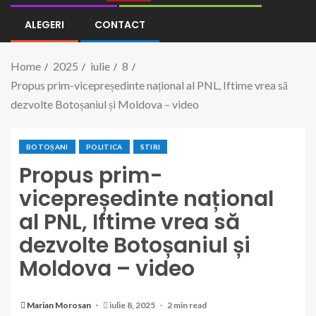
ALEGERI
CONTACT
Home
2025
iulie
8
Propus prim-vicepreședinte național al PNL, Iftime vrea să
dezvolte Botoșaniul și Moldova – video
BOTOȘANI
POLITICA
STIRI
Propus prim-
vicepreședinte național
al PNL, Iftime vrea să
dezvolte Botoșaniul și
Moldova – video
Marian Morosan
iulie 8, 2025
2 min read