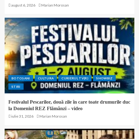
august 6, 2026
Marian Morosan
BOTOȘANI
CULTURA
CURIERUL TV(R)
SHOWBIZ
STIRI
Festivalul Pescarilor, două zile în care toate drumurile duc
la Domeniul REZ Flămânzi – video
iulie 31, 2026
Marian Morosan