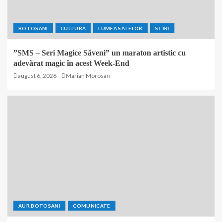
BOTOȘANI
CULTURA
LUMEA SATELOR
STIRI
”SMS – Seri Magice Săveni” un maraton artistic cu
adevărat magic în acest Week-End
august 6, 2026
Marian Morosan
AUR BOTOSANI
COMUNICATE