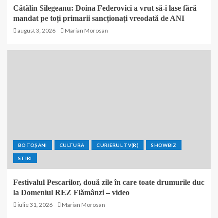
Cătălin Silegeanu: Doina Federovici a vrut să-i lase fără
mandat pe toți primarii sancționați vreodată de ANI
august 3, 2026
Marian Morosan
BOTOȘANI
CULTURA
CURIERUL TV(R)
SHOWBIZ
STIRI
Festivalul Pescarilor, două zile în care toate drumurile duc
la Domeniul REZ Flămânzi – video
iulie 31, 2026
Marian Morosan