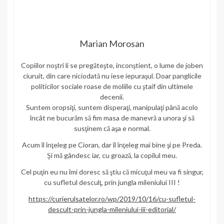
Marian Morosan
Copiilor noştri li se pregăteşte, inconştient, o lume de joben
ciuruit, din care niciodată nu iese iepuraşul. Doar panglicile
politicilor sociale roase de moliile cu ştaif din ultimele
decenii.
Suntem oropsiţi, suntem disperaţi, manipulaţi până acolo
încât ne bucurăm să fim masa de manevră a unora şi să
susţinem că aşa e normal.
Acum îl înţeleg pe Cioran, dar îl înţeleg mai bine şi pe Preda.
Şi mă gândesc iar, cu groază, la copilul meu.
Cel puţin eu nu îmi doresc să ştiu că micuţul meu va fi singur,
cu sufletul desculţ, prin jungla mileniului III !
https://curierulsatelor.ro/wp/2019/10/16/cu-sufletul-
descult-prin-jungla-mileniului-iii-editorial/