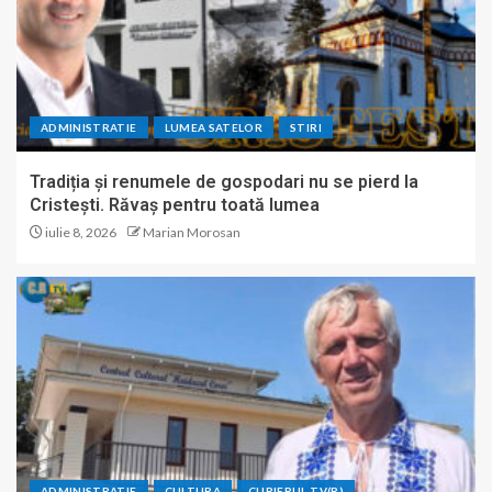
ADMINISTRATIE
LUMEA SATELOR
STIRI
Tradiția și renumele de gospodari nu se pierd la
Cristești. Răvaș pentru toată lumea
iulie 8, 2026
Marian Morosan
ADMINISTRATIE
CULTURA
CURIERUL TV(R)