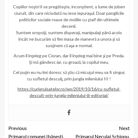
Copiilor noştri li se pregăteşte, inconştient, o lume de joben
ciuruit, din care niciodată nu iese iepuraşul. Doar panglicile
politicilor sociale roase de moliile cu ştaif din ultimele
decenii.
Suntem oropsiţi, suntem disperaţi, manipulaţi până acolo
încât ne bucurăm să fim masa de manevră a unora şi să
susţinem că aşa e normal.
Acum îl înţeleg pe Cioran, dar îl înţeleg mai bine şi pe Preda.
Şi mă gândesc iar, cu groază, la copilul meu.
Cel puţin eu nu îmi doresc să ştiu că micuţul meu va fi singur,
cu sufletul desculţ, prin jungla mileniului III !
https://curierulsatelor.ro/wp/2019/10/16/cu-sufletul-
descult-prin-jungla-mileniului-iii-editorial/
Previous
Next
Primarul comunei Ibănești,
Primarul Neculai Șchiopu,