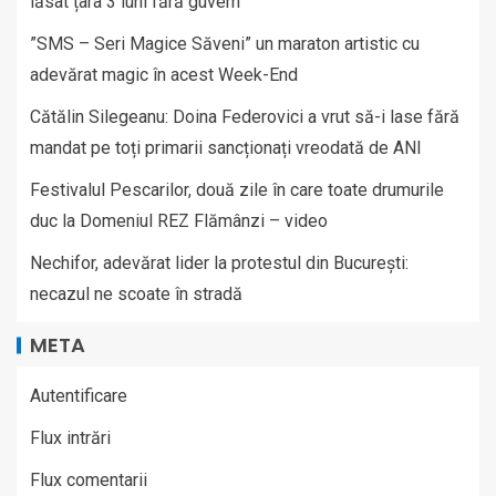
lăsat țara 3 luni fără guvern
”SMS – Seri Magice Săveni” un maraton artistic cu
adevărat magic în acest Week-End
Cătălin Silegeanu: Doina Federovici a vrut să-i lase fără
mandat pe toți primarii sancționați vreodată de ANI
Festivalul Pescarilor, două zile în care toate drumurile
duc la Domeniul REZ Flămânzi – video
Nechifor, adevărat lider la protestul din București:
necazul ne scoate în stradă
META
Autentificare
Flux intrări
Flux comentarii