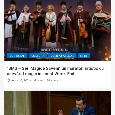
BOTOȘANI
CULTURA
LUMEA SATELOR
STIRI
”SMS – Seri Magice Săveni” un maraton artistic cu
adevărat magic în acest Week-End
august 6, 2026
Marian Morosan