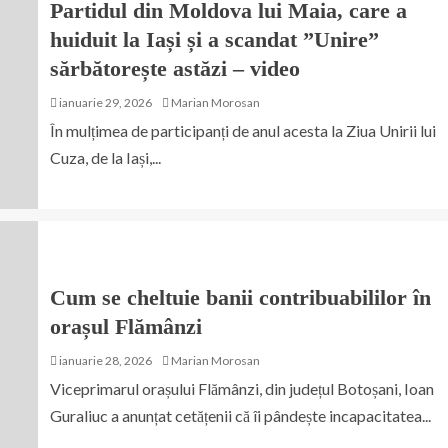
Partidul din Moldova lui Maia, care a
huiduit la Iași și a scandat ”Unire”
sărbătorește astăzi – video
ianuarie 29, 2026
Marian Morosan
În mulțimea de participanți de anul acesta la Ziua Unirii lui
Cuza, de la Iași,...
Cum se cheltuie banii contribuabililor în
orașul Flămânzi
ianuarie 28, 2026
Marian Morosan
Viceprimarul orașului Flămânzi, din județul Botoșani, Ioan
Guraliuc a anunțat cetățenii că îi pândește incapacitatea...