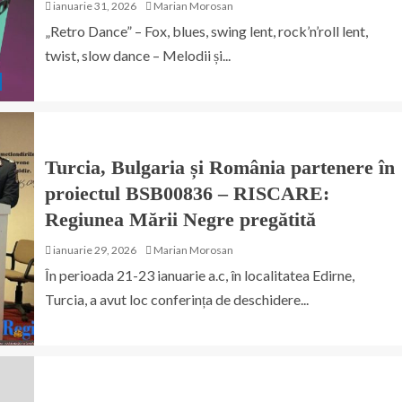
ianuarie 31, 2026
Marian Morosan
„Retro Dance” – Fox, blues, swing lent, rock’n’roll lent,
twist, slow dance – Melodii și...
Turcia, Bulgaria și România partenere în
proiectul BSB00836 – RISCARE:
Regiunea Mării Negre pregătită
ianuarie 29, 2026
Marian Morosan
În perioada 21-23 ianuarie a.c, în localitatea Edirne,
Turcia, a avut loc conferința de deschidere...