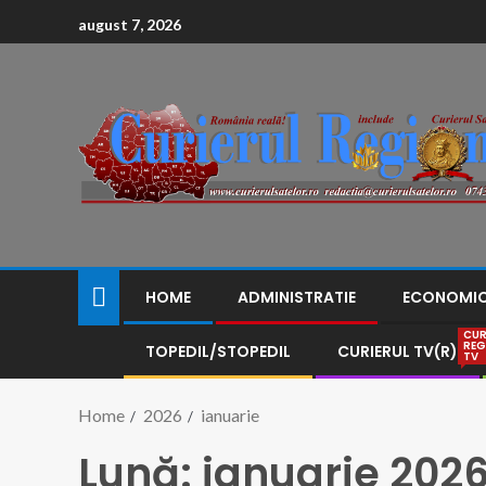
conținut
august 7, 2026
HOME
ADMINISTRATIE
ECONOMI
CUR
REG
TOPEDIL/STOPEDIL
CURIERUL TV(R)
TV
Home
2026
ianuarie
Lună:
ianuarie 202