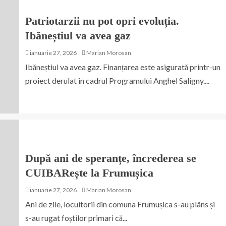
Patriotarzii nu pot opri evoluția.
Ibăneștiul va avea gaz
ianuarie 27, 2026
Marian Morosan
Ibăneștiul va avea gaz. Finanțarea este asigurată printr-un
proiect derulat în cadrul Programului Anghel Saligny....
După ani de speranțe, încrederea se
CUIBARește la Frumușica
ianuarie 27, 2026
Marian Morosan
Ani de zile, locuitorii din comuna Frumușica s-au plâns și
s-au rugat foștilor primari că...