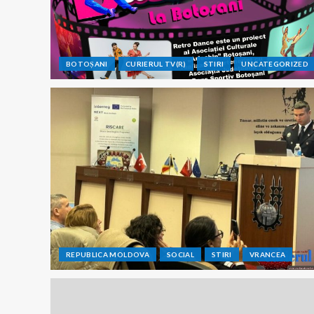
BOTOȘANI
CURIERUL TV(R)
STIRI
UNCATEGORIZED
REPUBLICA MOLDOVA
SOCIAL
STIRI
VRANCEA