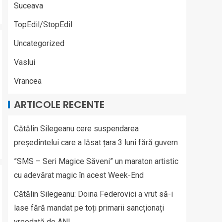
Suceava
TopEdil/StopEdil
Uncategorized
Vaslui
Vrancea
ARTICOLE RECENTE
Cătălin Silegeanu cere suspendarea
președintelui care a lăsat țara 3 luni fără guvern
”SMS – Seri Magice Săveni” un maraton artistic
cu adevărat magic în acest Week-End
Cătălin Silegeanu: Doina Federovici a vrut să-i
lase fără mandat pe toți primarii sancționați
vreodată de ANI