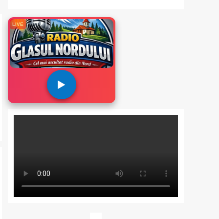
LIVE
▶️