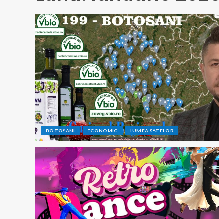
BOTOȘANI
ECONOMIC
LUMEA SATELOR