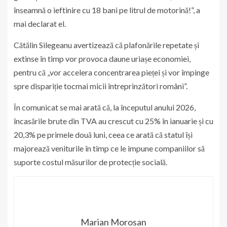
înseamnă o ieftinire cu 18 bani pe litrul de motorină!”, a
mai declarat el.
Cătălin Silegeanu avertizează că plafonările repetate și
extinse în timp vor provoca daune uriașe economiei,
pentru că „vor accelera concentrarea pieței și vor împinge
spre dispariție tocmai micii întreprinzători români”.
În comunicat se mai arată că, la începutul anului 2026,
încasările brute din TVA au crescut cu 25% în ianuarie și cu
20,3% pe primele două luni, ceea ce arată că statul își
majorează veniturile în timp ce le impune companiilor să
suporte costul măsurilor de protecție socială.
Marian Morosan