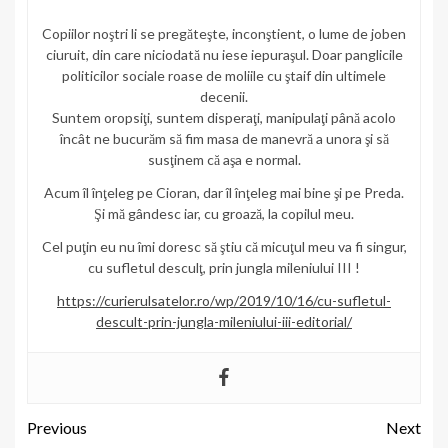
Copiilor noştri li se pregăteşte, inconştient, o lume de joben
ciuruit, din care niciodată nu iese iepuraşul. Doar panglicile
politicilor sociale roase de moliile cu ştaif din ultimele
decenii.
Suntem oropsiţi, suntem disperaţi, manipulaţi până acolo
încât ne bucurăm să fim masa de manevră a unora şi să
susţinem că aşa e normal.
Acum îl înţeleg pe Cioran, dar îl înţeleg mai bine şi pe Preda.
Şi mă gândesc iar, cu groază, la copilul meu.
Cel puţin eu nu îmi doresc să ştiu că micuţul meu va fi singur,
cu sufletul desculţ, prin jungla mileniului III !
https://curierulsatelor.ro/wp/2019/10/16/cu-sufletul-
descult-prin-jungla-mileniului-iii-editorial/
Previous
Next