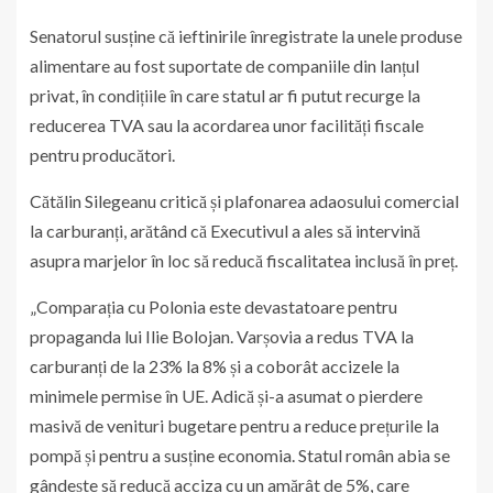
Senatorul susține că ieftinirile înregistrate la unele produse
alimentare au fost suportate de companiile din lanțul
privat, în condițiile în care statul ar fi putut recurge la
reducerea TVA sau la acordarea unor facilități fiscale
pentru producători.
Cătălin Silegeanu critică și plafonarea adaosului comercial
la carburanți, arătând că Executivul a ales să intervină
asupra marjelor în loc să reducă fiscalitatea inclusă în preț.
„Comparația cu Polonia este devastatoare pentru
propaganda lui Ilie Bolojan. Varșovia a redus TVA la
carburanți de la 23% la 8% și a coborât accizele la
minimele permise în UE. Adică și-a asumat o pierdere
masivă de venituri bugetare pentru a reduce prețurile la
pompă și pentru a susține economia. Statul român abia se
gândește să reducă acciza cu un amărât de 5%, care