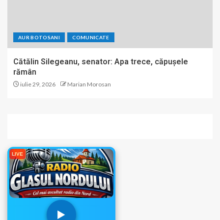
AUR BOTOSANI
COMUNICATE
Cătălin Silegeanu, senator: Apa trece, căpușele
rămân
iulie 29, 2026
Marian Morosan
LIVE
▶️