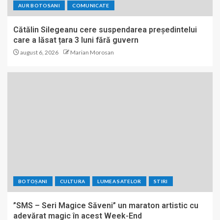
AUR BOTOSANI
COMUNICATE
Cătălin Silegeanu cere suspendarea președintelui
care a lăsat țara 3 luni fără guvern
august 6, 2026
Marian Morosan
BOTOȘANI
CULTURA
LUMEA SATELOR
STIRI
”SMS – Seri Magice Săveni” un maraton artistic cu
adevărat magic în acest Week-End