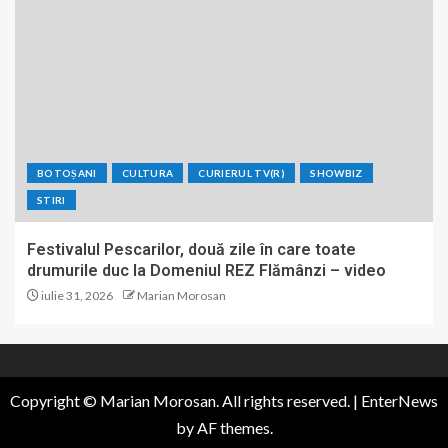
BOTOȘANI
CULTURA
CURIERUL TV(R)
SHOWBIZ
STIRI
Festivalul Pescarilor, două zile în care toate
drumurile duc la Domeniul REZ Flămânzi – video
iulie 31, 2026
Marian Morosan
Copyright © Marian Morosan. All rights reserved.
|
EnterNews
by AF themes.