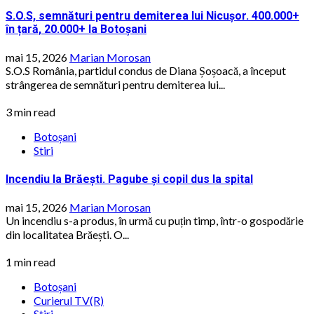
S.O.S, semnături pentru demiterea lui Nicușor. 400.000+
în țară, 20.000+ la Botoșani
mai 15, 2026
Marian Morosan
S.O.S România, partidul condus de Diana Șoșoacă, a început
strângerea de semnături pentru demiterea lui...
3 min read
Botoșani
Stiri
Incendiu la Brăești. Pagube și copil dus la spital
mai 15, 2026
Marian Morosan
Un incendiu s-a produs, în urmă cu puțin timp, într-o gospodărie
din localitatea Brăești. O...
1 min read
Botoșani
Curierul TV(R)
Stiri