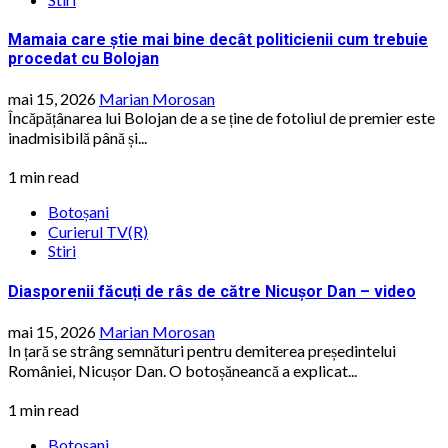
Mamaia care știe mai bine decât politicienii cum trebuie
procedat cu Bolojan
mai 15, 2026
Marian Morosan
Încăpățânarea lui Bolojan de a se ține de fotoliul de premier este
inadmisibilă până și...
1 min read
Botoșani
Curierul TV(R)
Stiri
Diasporenii făcuți de râs de către Nicușor Dan – video
mai 15, 2026
Marian Morosan
In țară se strâng semnături pentru demiterea președintelui
României, Nicușor Dan. O botoșăneancă a explicat...
1 min read
Botoșani