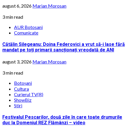
august 6, 2026
Marian Morosan
3 min read
AUR Botosani
Comunicate
Cătălin Silegeanu: Doina Federovici a vrut să-i lase fără
mandat pe toți primarii sancționați vreodată de ANI
august 3, 2026
Marian Morosan
3 min read
Botoșani
Cultura
Curierul TV(R)
ShowBiz
Stiri
Festivalul Pescarilor, două zile în care toate drumurile
duc la Domeniul REZ Flămânzi – video