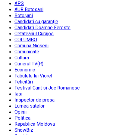
APS
AUR Botosani
Botoșani
Candidați cu garanție
Candidați Doamne Fereste
Cetateanul Curajos
COLUMBO
Comuna Nicseni
Comunicate
Cultura
Curierul TV(R)
Economic
Fabulele lui Viorel
Felicitări
Festival Cant si Joc Romanesc
Iasi
Inspector de presa
Lumea satelor
Opinii
Politica
Republica Moldova
ShowBiz