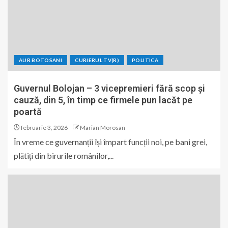
AUR BOTOSANI
CURIERUL TV(R)
POLITICA
Guvernul Bolojan – 3 vicepremieri fără scop și
cauză, din 5, în timp ce firmele pun lacăt pe
poartă
februarie 3, 2026
Marian Morosan
În vreme ce guvernanții își împart funcții noi, pe bani grei,
plătiți din birurile românilor,...