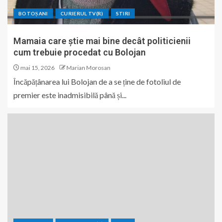
BOTOȘANI
CURIERUL TV(R)
STIRI
Mamaia care știe mai bine decât politicienii
cum trebuie procedat cu Bolojan
mai 15, 2026
Marian Morosan
Încăpățânarea lui Bolojan de a se ține de fotoliul de
premier este inadmisibilă până și...