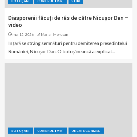
BOTOȘANI
CURIERUL TV(R)
STIRI
Diasporenii făcuți de râs de către Nicușor Dan –
video
mai 15, 2026
Marian Morosan
In țară se strâng semnături pentru demiterea președintelui
României, Nicușor Dan. O botoșăneancă a explicat...
BOTOȘANI
CURIERUL TV(R)
UNCATEGORIZED