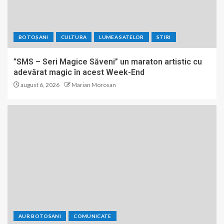
BOTOȘANI
CULTURA
LUMEA SATELOR
STIRI
”SMS – Seri Magice Săveni” un maraton artistic cu
adevărat magic în acest Week-End
august 6, 2026
Marian Morosan
AUR BOTOSANI
COMUNICATE