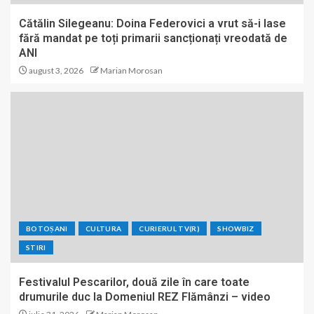
Cătălin Silegeanu: Doina Federovici a vrut să-i lase
fără mandat pe toți primarii sancționați vreodată de
ANI
august 3, 2026
Marian Morosan
BOTOȘANI
CULTURA
CURIERUL TV(R)
SHOWBIZ
STIRI
Festivalul Pescarilor, două zile în care toate
drumurile duc la Domeniul REZ Flămânzi – video