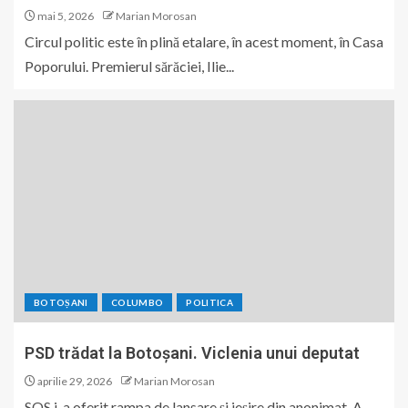
mai 5, 2026
Marian Morosan
Circul politic este în plină etalare, în acest moment, în Casa
Poporului. Premierul sărăciei, Ilie...
BOTOȘANI
COLUMBO
POLITICA
PSD trădat la Botoșani. Viclenia unui deputat
aprilie 29, 2026
Marian Morosan
SOS i-a oferit rampa de lansare și ieșire din anonimat. A