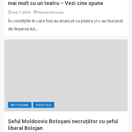
mai mult cu un teatru – Vezi cine spune
mai 7, 2026
Marian Morosan
În condițiile în care toți au aruncat cu piatra și s-au bucurat
de linșarea lui...
BOTOȘANI
POLITICA
Șeful Moldoovis Botoșani necruțător cu șeful
liberal Bolojan