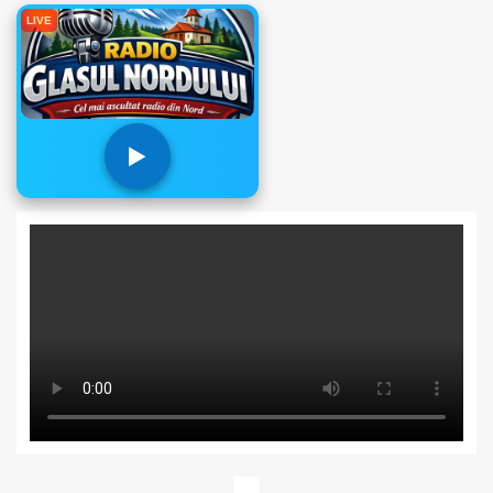
LIVE
▶️