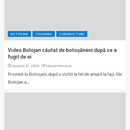
BOTOȘANI
COLUMBO
CURIERUL TV(R)
Video Bolojan căutat de botoșăneni după ce a
fugit de ei
ianuarie 17, 2026
Marian Morosan
Prezent la Botoșani, după o vizită la fel de amară la Iași, Ilie
Bolojan a...