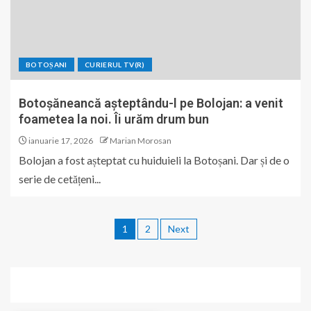
BOTOȘANI
CURIERUL TV(R)
Botoșăneancă așteptându-l pe Bolojan: a venit
foametea la noi. Îi urăm drum bun
ianuarie 17, 2026
Marian Morosan
Bolojan a fost așteptat cu huiduieli la Botoșani. Dar și de o
serie de cetățeni...
1
2
Next