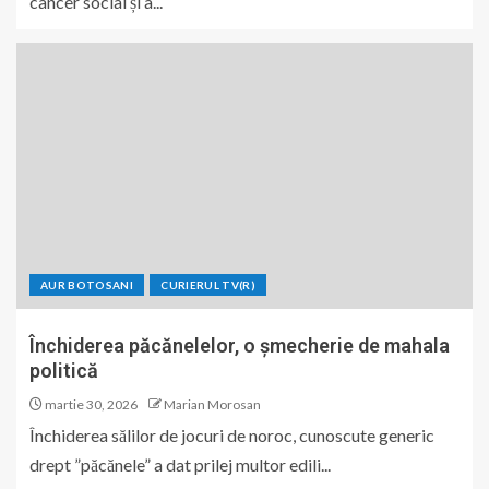
cancer social și a...
AUR BOTOSANI
CURIERUL TV(R)
Închiderea păcănelelor, o șmecherie de mahala
politică
martie 30, 2026
Marian Morosan
Închiderea sălilor de jocuri de noroc, cunoscute generic
drept ”păcănele” a dat prilej multor edili...