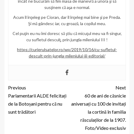
încât ne bucurăm să fim masa de manevră a unora şi să
susţinem că aşa e normal.
Acum îl înţeleg pe Cioran, dar îl înţeleg mai bine şi pe Preda.
Şi mă gândesc iar, cu groază, la copilul meu.
Cel puţin eu nu îmi doresc să ştiu că micuţul meu va fi singur,
cu sufletul desculţ, prin jungla mileniului III !
https://curierulsatelor.ro/wp/2019/10/16/cu-sufletul-
descult-prin-jungla-mileniului-iii-editorial/
Previous
Next
Parlamentarii ALDE felicitați
60 de ani de căsnicie
de la Botoșani pentru că nu
aniversați cu 100 de invitați
sunt trădători
la cortină în familia
răsculaților de la 1907.
Foto/Video exclusiv