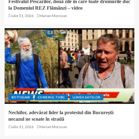
Festivalul Pescarilor, două zile în care toate drumurile duc
la Domeniul REZ Flămânzi – video
iulie 31, 2026
Marian Morosan
BOTOȘANI
CURIERUL TV(R)
LUMEA SATELOR
Nechifor, adevărat lider la protestul din București:
necazul ne scoate în stradă
iulie 31, 2026
Marian Morosan