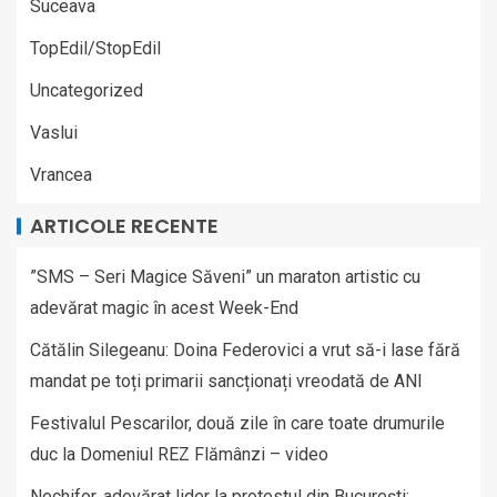
Suceava
TopEdil/StopEdil
Uncategorized
Vaslui
Vrancea
ARTICOLE RECENTE
”SMS – Seri Magice Săveni” un maraton artistic cu
adevărat magic în acest Week-End
Cătălin Silegeanu: Doina Federovici a vrut să-i lase fără
mandat pe toți primarii sancționați vreodată de ANI
Festivalul Pescarilor, două zile în care toate drumurile
duc la Domeniul REZ Flămânzi – video
Nechifor, adevărat lider la protestul din București: