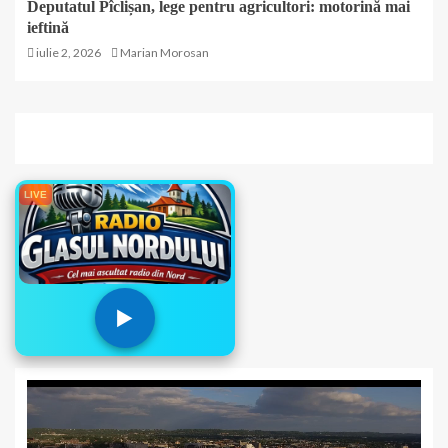
Deputatul Pîclișan, lege pentru agricultori: motorină mai
ieftină
iulie 2, 2026
Marian Morosan
LIVE
▶️