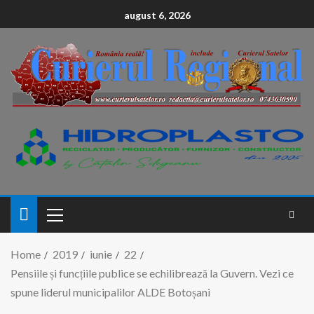
conținut
august 6, 2026
Home
2019
iunie
22
Pensiile și funcțiile publice se echilibrează la Guvern. Vezi ce
spune liderul municipalilor ALDE Botoșani