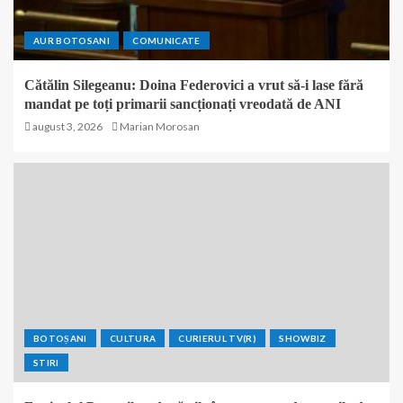
AUR BOTOSANI
COMUNICATE
Cătălin Silegeanu: Doina Federovici a vrut să-i lase fără
mandat pe toți primarii sancționați vreodată de ANI
august 3, 2026
Marian Morosan
BOTOȘANI
CULTURA
CURIERUL TV(R)
SHOWBIZ
STIRI