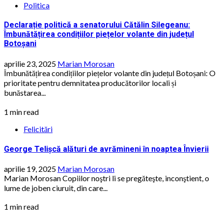
Politica
Declarație politică a senatorului Cătălin Silegeanu:
Îmbunătățirea condițiilor piețelor volante din județul
Botoșani
aprilie 23, 2025
Marian Morosan
Îmbunătățirea condițiilor piețelor volante din județul Botoșani: O
prioritate pentru demnitatea producătorilor locali și
bunăstarea...
1 min read
Felicitări
George Telișcă alături de avrămineni în noaptea Învierii
aprilie 19, 2025
Marian Morosan
Marian Morosan Copiilor noştri li se pregăteşte, inconştient, o
lume de joben ciuruit, din care...
1 min read