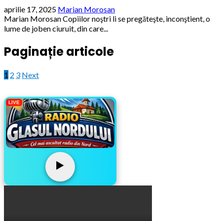
aprilie 17, 2025
Marian Morosan
Marian Morosan Copiilor noştri li se pregăteşte, inconştient, o
lume de joben ciuruit, din care...
Paginație articole
1
2
3
Next
LIVE
▶️