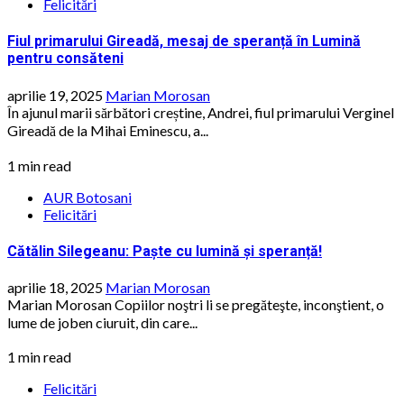
Felicitări
Fiul primarului Gireadă, mesaj de speranță în Lumină
pentru consăteni
aprilie 19, 2025
Marian Morosan
În ajunul marii sărbători creștine, Andrei, fiul primarului Verginel
Gireadă de la Mihai Eminescu, a...
1 min read
AUR Botosani
Felicitări
Cătălin Silegeanu: Paște cu lumină și speranță!
aprilie 18, 2025
Marian Morosan
Marian Morosan Copiilor noştri li se pregăteşte, inconştient, o
lume de joben ciuruit, din care...
1 min read
Felicitări