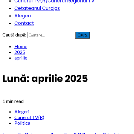
Curierul TV(R)
Curierul Regional TV
Cetateanul Curajos
Alegeri
Contact
Caută după:
Home
2025
aprilie
Lună:
aprilie 2025
1 min read
Alegeri
Curierul TV(R)
Politica