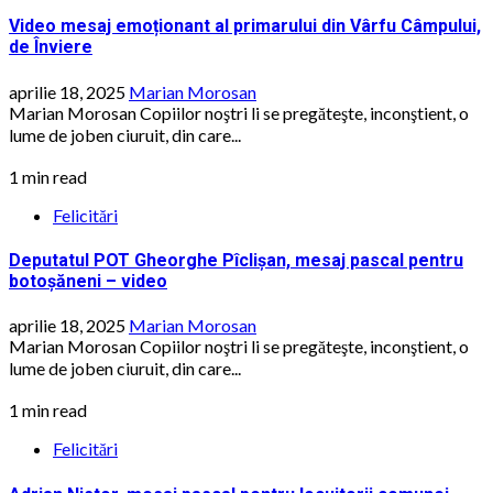
Video mesaj emoționant al primarului din Vârfu Câmpului,
de Înviere
aprilie 18, 2025
Marian Morosan
Marian Morosan Copiilor noştri li se pregăteşte, inconştient, o
lume de joben ciuruit, din care...
1 min read
Felicitări
Deputatul POT Gheorghe Pîclișan, mesaj pascal pentru
botoșăneni – video
aprilie 18, 2025
Marian Morosan
Marian Morosan Copiilor noştri li se pregăteşte, inconştient, o
lume de joben ciuruit, din care...
1 min read
Felicitări