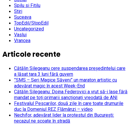
Spilu si Fitilu
Stiri
Suceava
TopEdil/StopEdil
Uncategorized
Vaslui
Vrancea
Articole recente
Cătălin Silegeanu cere suspendarea președintelui care
a lăsat țara 3 luni fără guvern
”SMS – Seri Magice Săveni” un maraton artistic cu
adevărat magic în acest Week-End
Cătălin Silegeanu: Doina Federovici a vrut să-i lase fără
mandat pe toți primarii sancționați vreodată de ANI
Festivalul Pescarilor, două zile în care toate drumurile
duc la Domeniul REZ Flămânzi – video
Nechifor, adevărat lider la protestul din București:
necazul ne scoate în stradă