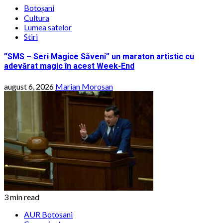
Botoșani
Cultura
Lumea satelor
Stiri
”SMS – Seri Magice Săveni” un maraton artistic cu
adevărat magic în acest Week-End
august 6, 2026
Marian Morosan
3 min read
AUR Botosani