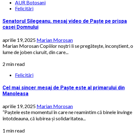
AUR Botosani
Felicitări
Senatorul Silegeanu, mesaj video de Paște pe prispa
casei Domnului
aprilie 19, 2025
Marian Morosan
Marian Morosan Copiilor noştri li se pregăteşte, inconştient, o
lume de joben ciuruit, din care...
2 min read
Felicitări
Cel mai sincer mesaj de Paște este al primarului din
Manoleasa
aprilie 19, 2025
Marian Morosan
”Paștele este momentul în care ne reamintim că binele învinge
întotdeauna, că iubirea și solidaritatea...
1 min read