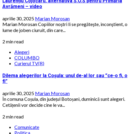
Laurențiu Cojocaru, alternativa S.O.S pentru Primăria
Avrămeni – video
aprilie 30, 2025
Marian Morosan
Marian Morosan Copiilor noştri li se pregăteşte, inconştient, o
lume de joben ciuruit, din care...
2 min read
Alegeri
COLUMBO
Curierul TV(R)
Dilema alegerilor la Coșula: unul de-al lor sau ”ce-o fi, o
fi”
aprilie 30, 2025
Marian Morosan
În comuna Coșula, din județul Botoșani, duminică sunt alegeri.
Cetățenii vor decide cine le va...
2 min read
Comunicate
Politica