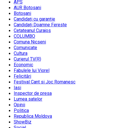
APS
AUR Botosani
Botoșani
Candidați cu garanție
Candidați Doamne Fereste
Cetateanul Curajos
COLUMBO
Comuna Nicseni
Comunicate
Cultura
Curierul TV(R)
Economic
Fabulele lui Viorel
Felicitări
Festival Cant si Joc Romanesc
Iasi
Inspector de presa
Lumea satelor
Opinii
Politica
Republica Moldova
ShowBiz
Social