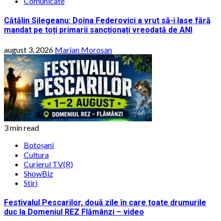
Comunicate
Cătălin Silegeanu: Doina Federovici a vrut să-i lase fără
mandat pe toți primarii sancționați vreodată de ANI
august 3, 2026
Marian Morosan
3 min read
Botoșani
Cultura
Curierul TV(R)
ShowBiz
Stiri
Festivalul Pescarilor, două zile în care toate drumurile
duc la Domeniul REZ Flămânzi – video