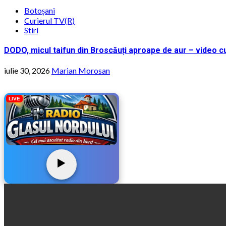
Botoșani
Curierul TV(R)
Stiri
DODO, micul taifun din Broscăuți aproape de aur – video cu
iulie 30, 2026
Marian Morosan
LIVE
▶️