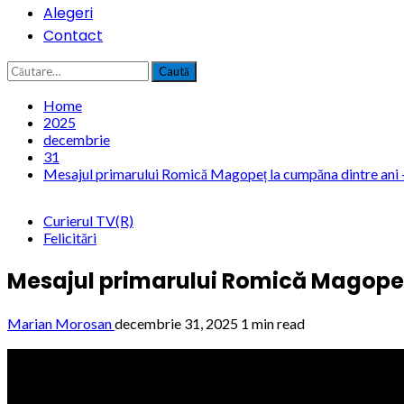
Alegeri
Contact
Caută
după:
Home
2025
decembrie
31
Mesajul primarului Romică Magopeț la cumpăna dintre ani 
Curierul TV(R)
Felicitări
Mesajul primarului Romică Magopeț
Marian Morosan
decembrie 31, 2025
1 min read