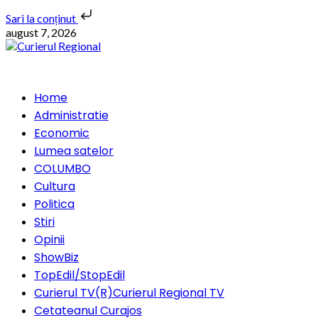
Sari la conținut
Skip
august 7, 2026
to
content
Primary
Home
Menu
Administratie
Economic
Lumea satelor
COLUMBO
Cultura
Politica
Stiri
Opinii
ShowBiz
TopEdil/StopEdil
Curierul TV(R)
Curierul Regional TV
Cetateanul Curajos