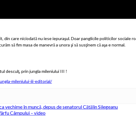
t, din care niciodată nu iese iepuraşul. Doar panglicile politicilor sociale ro
curăm să fim masa de manevră a unora şi să susţinem că aşa e normal.
ul desculţ, prin jungla mileniului III !
gla-mileniului-iii-editorial/
ca vechime în muncă, depus de senatorul Cătălin Silegeanu
Vârfu Câmpului – video