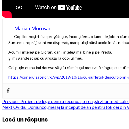
Marian Morosan
Copiilor noştri li se pregăteşte, inconştient, o lume de joben ciurui
Suntem oropsiţi, suntem disperaţi, manipulaţi până acolo încât ne bu
Acum îl înţeleg pe Cioran, dar îl înţeleg mai bine şi pe Preda.
Şi mă gândesc iar, cu groază, la copilul meu.
Cel puţin eu nu îmi doresc să ştiu că micuţul meu va fi singur, cu suflet
https://curierulsatelor.ro/wp/2019/10/16/cu-sufletul-descult-prin-jun
Post
Previous
Proiect de lege pentru recunoașterea gărzilor medicale 
Next
Ovidiu Domunco, mesaj la început de an pentru toți cei din 
navigation
Lasă un răspuns