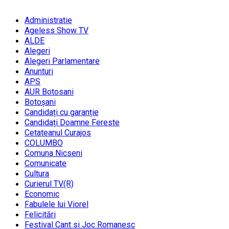
Administratie
Ageless Show TV
ALDE
Alegeri
Alegeri Parlamentare
Anunturi
APS
AUR Botosani
Botoșani
Candidați cu garanție
Candidați Doamne Fereste
Cetateanul Curajos
COLUMBO
Comuna Nicseni
Comunicate
Cultura
Curierul TV(R)
Economic
Fabulele lui Viorel
Felicitări
Festival Cant si Joc Romanesc