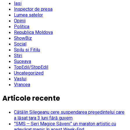
Iasi
Inspector de presa
Lumea satelor
Opinii
Politica
Republica Moldova
ShowBiz
Social
Spilu si Fitilu
Stiri
Suceava
TopEdil/StopEdil
Uncategorized
Vaslui
Vrancea
Articole recente
Cătălin Silegeanu cere suspendarea președintelui care
a lăsat țara 3 luni fără guvern
”SMS – Seri Magice Săveni” un maraton artistic cu
adevărat magic în acest Week-End