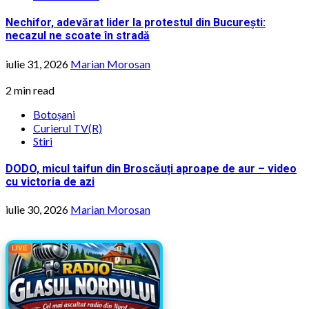
Nechifor, adevărat lider la protestul din București:
necazul ne scoate în stradă
iulie 31, 2026
Marian Morosan
2 min read
Botoșani
Curierul TV(R)
Stiri
DODO, micul taifun din Broscăuți aproape de aur – video
cu victoria de azi
iulie 30, 2026
Marian Morosan
LIVE