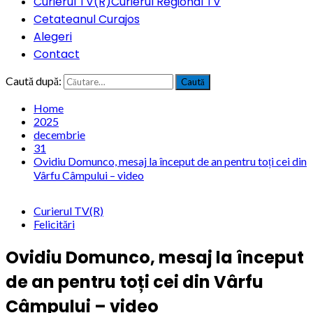
Curierul TV(R)
Curierul Regional TV
Cetateanul Curajos
Alegeri
Contact
Caută după:
Home
2025
decembrie
31
Ovidiu Domunco, mesaj la început de an pentru toți cei din
Vârfu Câmpului – video
Curierul TV(R)
Felicitări
Ovidiu Domunco, mesaj la început
de an pentru toți cei din Vârfu
Câmpului – video