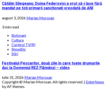
Cătălin Silegeanu: Doina Federovici a vrut să-i lase fără
mandat pe toți primarii sancționați vreodată de ANI
august 3, 2026
Marian Morosan
3 min read
Botoșani
Cultura
Curierul TV(R)
ShowBiz
Stiri
Festivalul Pescarilor, două zile în care toate drumurile
duc la Domeniul REZ Flămânzi – video
iulie 31, 2026
Marian Morosan
Copyright © Marian Morosan. All rights reserved.
|
EnterNews
by AF themes.