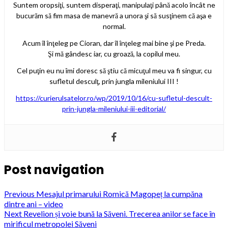
Suntem oropsiţi, suntem disperaţi, manipulaţi până acolo încât ne
bucurăm să fim masa de manevră a unora şi să susţinem că aşa e
normal.
Acum îl înţeleg pe Cioran, dar îl înţeleg mai bine şi pe Preda.
Şi mă gândesc iar, cu groază, la copilul meu.
Cel puţin eu nu îmi doresc să ştiu că micuţul meu va fi singur, cu
sufletul desculţ, prin jungla mileniului III !
https://curierulsatelor.ro/wp/2019/10/16/cu-sufletul-descult-
prin-jungla-mileniului-iii-editorial/
Post navigation
Previous
Mesajul primarului Romică Magopeț la cumpăna
dintre ani – video
Next
Revelion și voie bună la Săveni. Trecerea anilor se face în
mirificul metropolei Săveni