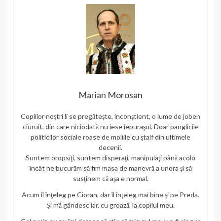
Marian Morosan
Copiilor noştri li se pregăteşte, inconştient, o lume de joben
ciuruit, din care niciodată nu iese iepuraşul. Doar panglicile
politicilor sociale roase de moliile cu ştaif din ultimele
decenii.
Suntem oropsiţi, suntem disperaţi, manipulaţi până acolo
încât ne bucurăm să fim masa de manevră a unora şi să
susţinem că aşa e normal.
Acum îl înţeleg pe Cioran, dar îl înţeleg mai bine şi pe Preda.
Şi mă gândesc iar, cu groază, la copilul meu.