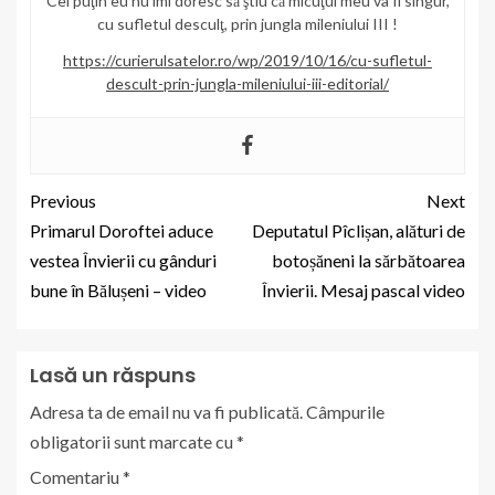
Cel puţin eu nu îmi doresc să ştiu că micuţul meu va fi singur,
cu sufletul desculţ, prin jungla mileniului III !
https://curierulsatelor.ro/wp/2019/10/16/cu-sufletul-
descult-prin-jungla-mileniului-iii-editorial/
Previous
Next
Primarul Doroftei aduce
Deputatul Pîclișan, alături de
vestea Învierii cu gânduri
botoșăneni la sărbătoarea
bune în Bălușeni – video
Învierii. Mesaj pascal video
Lasă un răspuns
Adresa ta de email nu va fi publicată.
Câmpurile
obligatorii sunt marcate cu
*
Comentariu
*