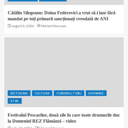
Cătălin Silegeanu: Doina Federovici a vrut să-i lase fără
mandat pe toți primarii sancționați vreodată de ANI
august 3, 2026
Marian Morosan
BOTOȘANI
CULTURA
CURIERUL TV(R)
SHOWBIZ
STIRI
Festivalul Pescarilor, două zile în care toate drumurile duc
la Domeniul REZ Flămânzi – video