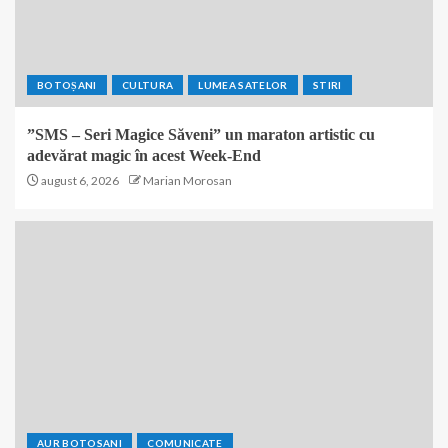
BOTOȘANI
CULTURA
LUMEA SATELOR
STIRI
”SMS – Seri Magice Săveni” un maraton artistic cu
adevărat magic în acest Week-End
august 6, 2026
Marian Morosan
AUR BOTOSANI
COMUNICATE