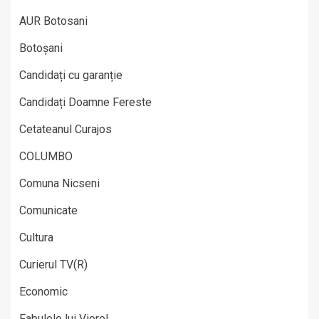
AUR Botosani
Botoșani
Candidați cu garanție
Candidați Doamne Fereste
Cetateanul Curajos
COLUMBO
Comuna Nicseni
Comunicate
Cultura
Curierul TV(R)
Economic
Fabulele lui Viorel