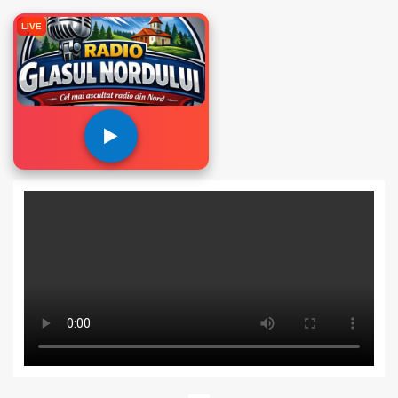
LIVE
▶️