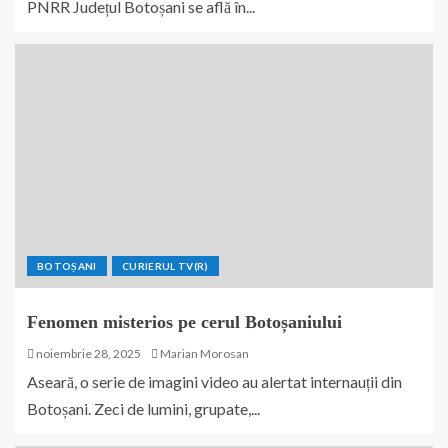
PNRR Județul Botoșani se află în...
BOTOȘANI
CURIERUL TV(R)
Fenomen misterios pe cerul Botoșaniului
noiembrie 28, 2025
Marian Morosan
Aseară, o serie de imagini video au alertat internauții din
Botoșani. Zeci de lumini, grupate,...