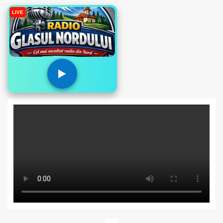
LIVE
▶️