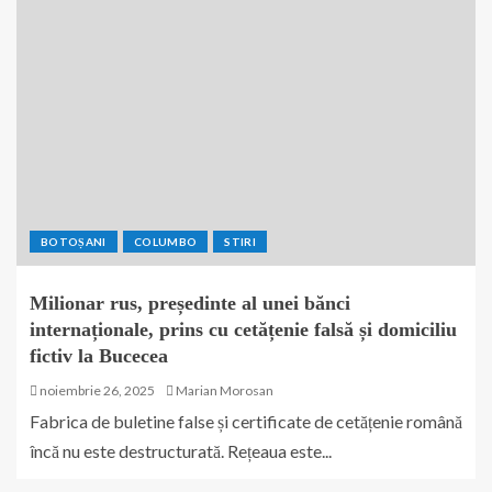
BOTOȘANI
COLUMBO
STIRI
Milionar rus, președinte al unei bănci
internaționale, prins cu cetățenie falsă și domiciliu
fictiv la Bucecea
noiembrie 26, 2025
Marian Morosan
Fabrica de buletine false și certificate de cetățenie română
încă nu este destructurată. Rețeaua este...