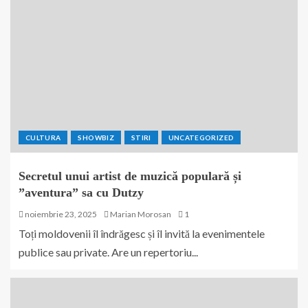
CULTURA
SHOWBIZ
STIRI
UNCATEGORIZED
Secretul unui artist de muzică populară și
”aventura” sa cu Dutzy
noiembrie 23, 2025
Marian Morosan
1
Toți moldovenii îl îndrăgesc și îl invită la evenimentele
publice sau private. Are un repertoriu...