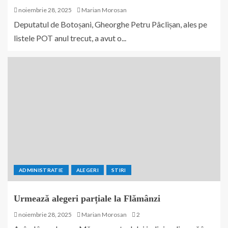
noiembrie 28, 2025
Marian Morosan
Deputatul de Botoșani, Gheorghe Petru Pâclișan, ales pe
listele POT anul trecut, a avut o...
ADMINISTRATIE
ALEGERI
STIRI
Urmează alegeri parțiale la Flămânzi
noiembrie 28, 2025
Marian Morosan
2