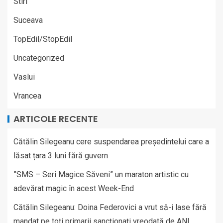
Stiri
Suceava
TopEdil/StopEdil
Uncategorized
Vaslui
Vrancea
ARTICOLE RECENTE
Cătălin Silegeanu cere suspendarea președintelui care a
lăsat țara 3 luni fără guvern
”SMS – Seri Magice Săveni” un maraton artistic cu
adevărat magic în acest Week-End
Cătălin Silegeanu: Doina Federovici a vrut să-i lase fără
mandat pe toți primarii sancționați vreodată de ANI