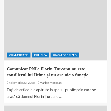
COMUNICATE
POLITICA
UNCATEGORIZED
Comunicat PNL: Florin Țurcanu nu este
consilierul lui Iftime și nu are nicio funcție
noiembrie 23, 2025
Marian Morosan
Față de articolele apărute în spațiul public prin care se
arată că domnul Florin Țurcanu,...