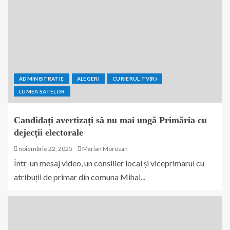
ADMINISTRATIE
ALEGERI
CURIERUL TV(R)
LUMEA SATELOR
Candidați avertizați să nu mai ungă Primăria cu
dejecții electorale
noiembrie 22, 2025
Marian Morosan
Într-un mesaj video, un consilier local și viceprimarul cu
atribuții de primar din comuna Mihai...