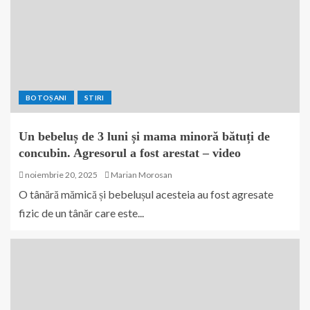
BOTOȘANI
STIRI
Un bebeluș de 3 luni și mama minoră bătuți de
concubin. Agresorul a fost arestat – video
noiembrie 20, 2025
Marian Morosan
O tânără mămică și bebelușul acesteia au fost agresate
fizic de un tânăr care este...