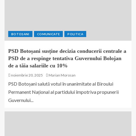
BOTOȘANI
COMUNICATE
POLITICA
PSD Botoșani susține decizia conducerii centrale a
PSD de a respinge tentativa Guvernului Bolojan
de a tăia salariile cu 10%
noiembrie 20, 2025
Marian Morosan
PSD Botoșani salută votul în unanimitate al Biroului
Permanent Național al partidului împotriva propunerii
Guvernului...