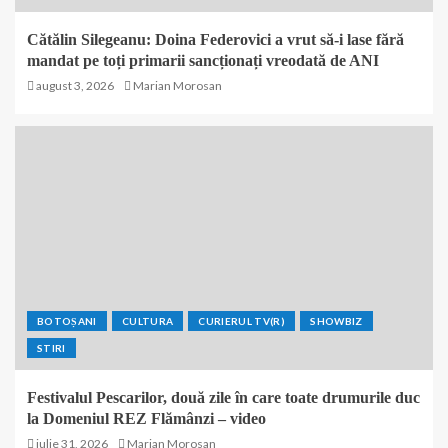
Cătălin Silegeanu: Doina Federovici a vrut să-i lase fără
mandat pe toți primarii sancționați vreodată de ANI
august 3, 2026
Marian Morosan
BOTOȘANI
CULTURA
CURIERUL TV(R)
SHOWBIZ
STIRI
Festivalul Pescarilor, două zile în care toate drumurile duc
la Domeniul REZ Flămânzi – video
iulie 31, 2026
Marian Morosan