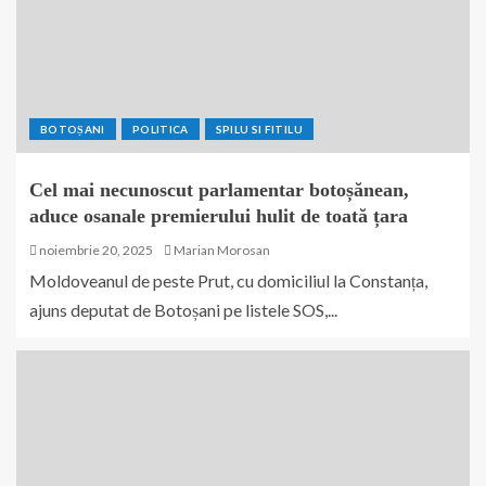
BOTOȘANI
POLITICA
SPILU SI FITILU
Cel mai necunoscut parlamentar botoșănean,
aduce osanale premierului hulit de toată țara
noiembrie 20, 2025
Marian Morosan
Moldoveanul de peste Prut, cu domiciliul la Constanța,
ajuns deputat de Botoșani pe listele SOS,...