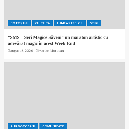
BOTOȘANI
CULTURA
LUMEA SATELOR
STIRI
”SMS – Seri Magice Săveni” un maraton artistic cu
adevărat magic în acest Week-End
august 6, 2026
Marian Morosan
AUR BOTOSANI
COMUNICATE