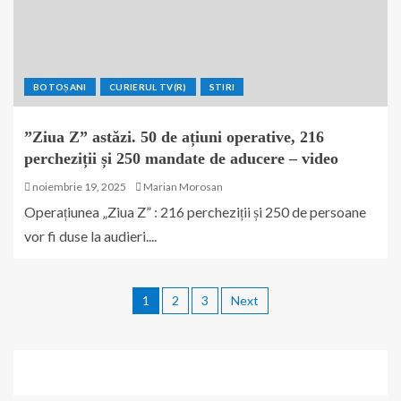
BOTOȘANI
CURIERUL TV(R)
STIRI
”Ziua Z” astăzi. 50 de ațiuni operative, 216
percheziții și 250 mandate de aducere – video
noiembrie 19, 2025
Marian Morosan
Operațiunea „Ziua Z” : 216 percheziții și 250 de persoane
vor fi duse la audieri....
1
2
3
Next