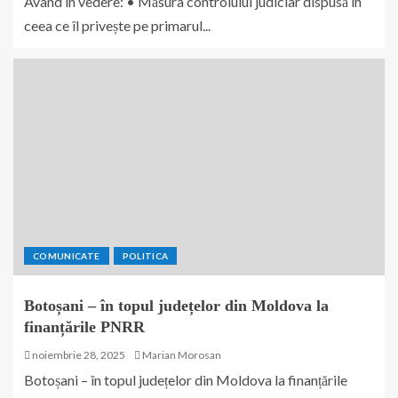
Având în vedere: • Măsura controlului judiciar dispusă în
ceea ce îl privește pe primarul...
COMUNICATE
POLITICA
Botoșani – în topul județelor din Moldova la
finanțările PNRR
noiembrie 28, 2025
Marian Morosan
Botoșani – în topul județelor din Moldova la finanțările